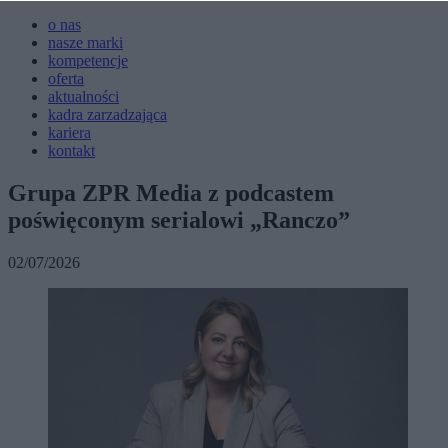
o nas
nasze marki
kompetencje
oferta
aktualności
kadra zarzadzająca
kariera
kontakt
Grupa ZPR Media z podcastem
poświęconym serialowi „Ranczo”
02/07/2026