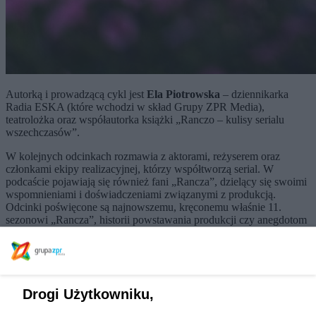
Autorką i prowadzącą cykl jest
Ela Piotrowska
– dziennikarka
Radia ESKA (które wchodzi w skład Grupy ZPR Media),
teatrolożka oraz współautorka książki „Ranczo – kulisy serialu
wszechczasów”.
W kolejnych odcinkach rozmawia z aktorami, reżyserem oraz
członkami ekipy realizacyjnej, którzy współtworzą serial. W
podcaście pojawiają się również fani „Rancza”, dzielący się swoimi
wspomnieniami i doświadczeniami związanymi z produkcją.
Odcinki poświęcone są najnowszemu, kręconemu właśnie 11.
sezonowi „Rancza”, historii powstawania produkcji czy anegdotom
z planu zdjęciowego.
Podcastu słuchać można na platformie audio Grupy ZPR Media –
Mediateka.pl
oraz w serwisach streamingowych
Spotify
i
YouTube
.
Drogi Użytkowniku,
„Ranczo” to jeden z najpopularniejszych polskich seriali
obyczajowo-komediowych. Był emitowany na antenie TVP1 w