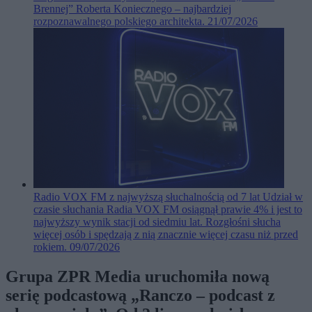
Brennej” Roberta Koniecznego – najbardziej
rozpoznawalnego polskiego architekta.
21/07/2026
Radio VOX FM z najwyższą słuchalnością od 7 lat
Udział w
czasie słuchania Radia VOX FM osiągnął prawie 4% i jest to
najwyższy wynik stacji od siedmiu lat. Rozgłośni słucha
więcej osób i spędzają z nią znacznie więcej czasu niż przed
rokiem.
09/07/2026
Grupa ZPR Media uruchomiła nową
serię podcastową „Ranczo – podcast z