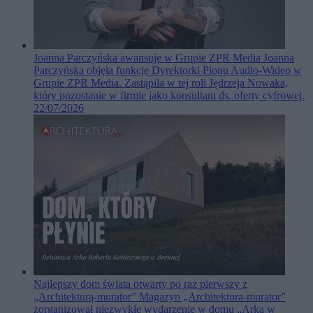
Joanna Parczyńska awansuje w Grupie ZPR Media
Joanna
Parczyńska objęła funkcję Dyrektorki Pionu Audio-Wideo w
Grupie ZPR Media. Zastąpiła w tej roli Jędrzeja Nowaka,
który pozostanie w firmie jako konsultant ds. oferty cyfrowej.
22/07/2026
Najlepszy dom świata otwarty po raz pierwszy z
„Architekturą-murator”
Magazyn „Architektura-murator”
zorganizował niezwykłe wydarzenie w domu „Arka w