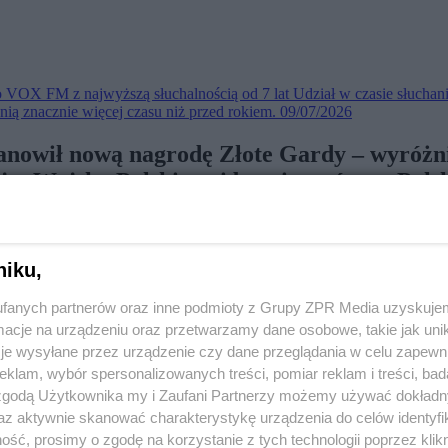
 VOX FM z najwyższą słuchalnością od 7 lat
Udział w czasie słucha
z nią znacznie więcej czasu niż przed rokiem.
09/07/2026
owił nową nagrodę Złote Gardy – wyróżnien
ju, Wojska Polskiego i bezpieczeństwa Polsk
niku,
fanych partnerów oraz inne podmioty z Grupy ZPR Media uzyskujem
cje na urządzeniu oraz przetwarzamy dane osobowe, takie jak unika
je wysyłane przez urządzenie czy dane przeglądania w celu zapewn
klam, wybór spersonalizowanych treści, pomiar reklam i treści, bad
 zgodą Użytkownika my i Zaufani Partnerzy możemy używać dokład
az aktywnie skanować charakterystykę urządzenia do celów identyfi
ść, prosimy o zgodę na korzystanie z tych technologii poprzez klikn