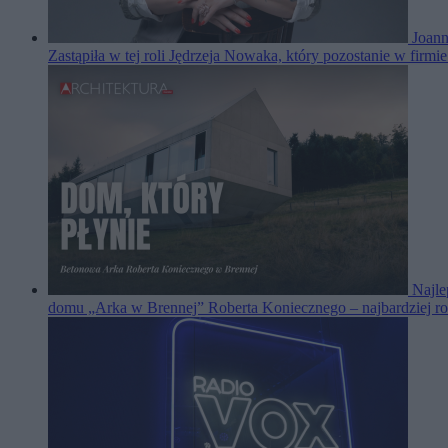
Joan
Zastąpiła w tej roli Jędrzeja Nowaka, który pozostanie w firmie
Najle
domu „Arka w Brennej” Roberta Koniecznego – najbardziej ro