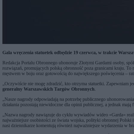
Gala wręczenia statuetek odbędzie 19 czerwca, w trakcie Warsz
Redakcja Portalu Obronnego uhonoruje Złotymi Gardami osoby, spółki 
rozwiązań, promujących polską obronność poza granicami kraju. To r
męstwem w boju oraz gotowością do największego poświęcenia – rat
„Oczywiście nie mogę zdradzić, kto otrzyma statuetki. Zapewniam jedn
generalny Warszawskich Targów Obronnych
.
„Nasze nagrody odpowiadają na potrzebę publicznego uhonorowania t
działania pozostają niewidoczne dla opinii publicznej, a jednak maj
„Nazwa nagrody nawiązuje do cyklu wywiadów wideo »Garda« real
najważniejsze osobistości ze świata wojska, polityki obronnej Polsk
nasi dziennikarze komentują również najważniejsze wydarzenia w br