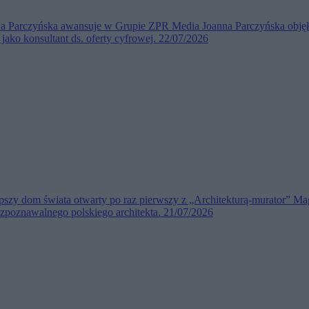
na Parczyńska awansuje w Grupie ZPR Media
Joanna Parczyńska obję
 jako konsultant ds. oferty cyfrowej.
22/07/2026
pszy dom świata otwarty po raz pierwszy z „Architekturą-murator”
Mag
zpoznawalnego polskiego architekta.
21/07/2026