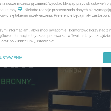
a i zawsze możesz ją zmienić/wycofać klikając przycisk ustawień pr
ogu strony
. Niektóre rodzaje przetwarzania danych nie wymagaj
iwić się takiemu przetwarzaniu. Preferencje będą miały zastosowanie
szymi informacjami, abyś mógł świadomie i komfortowo korzystać z
gółowe informacje dotyczące przetwarzania Twoich danych znajdzi
s
oraz po kliknięciu w „Ustawienia”.
USTAWIENIA