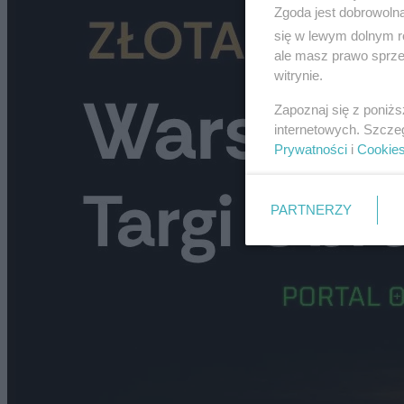
Zgoda jest dobrowoln
się w lewym dolnym r
ale masz prawo sprzec
witrynie.
Zapoznaj się z poniż
internetowych. Szcze
Prywatności
i
Cookie
PARTNERZY