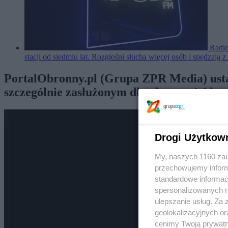
Radio
stacji od siedmiu lat. Rozgłośni słucha więcej osób i spędzają 
PortalObronny.pl (Grupa ZPR Media) ustan
szczególnie zasłużonym dla obronności kra
Drogi Użytkow
My, naszych 1160 zau
przechowujemy informa
standardowe informac
spersonalizowanych re
ulepszanie usług. Za
geolokalizacyjnych or
cenimy Twoją prywatno