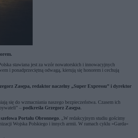
torem.
 Polska stawiana jest za wzór nowatorskich i innowacyjnych
wem i ponadprzeciętną odwagą, kierują się honorem i cechują
egorz Zasępa, redaktor naczelny „Super Expressu” i dyrektor
iają się do wzmacniania naszego bezpieczeństwa. Czasem ich
obywateli” –
podkreśla Grzegorz Zasępa
.
, szefowa Portalu Obronnego
. „W redakcyjnym studiu gościmy
rnizacji Wojska Polskiego i innych armii. W ramach cyklu »Garda«