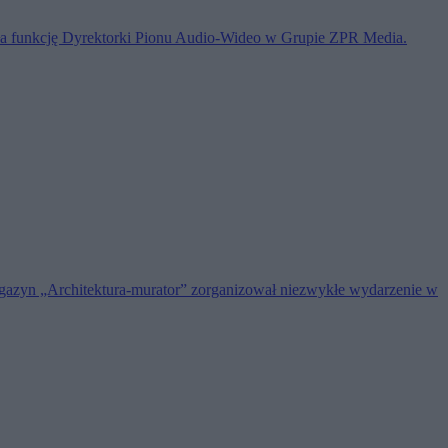
ła funkcję Dyrektorki Pionu Audio-Wideo w Grupie ZPR Media.
azyn „Architektura-murator” zorganizował niezwykłe wydarzenie w