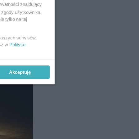
ywatności znajdujący
ą zgody użytkownika,
 tylko na tej
 naszych serwisów
esz w
Polityce
Akceptuję