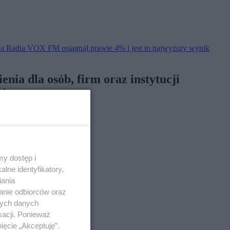
nia Radia VOX FM osiągnął prawie 4% i jest to najwyższy wynik
ia dla osób, firm oraz instytucji
i.
y dostęp i
lne identyfikatory,
iania
anie odbiorców oraz
nych danych
kacji. Ponieważ
ięcie „Akceptuję”.