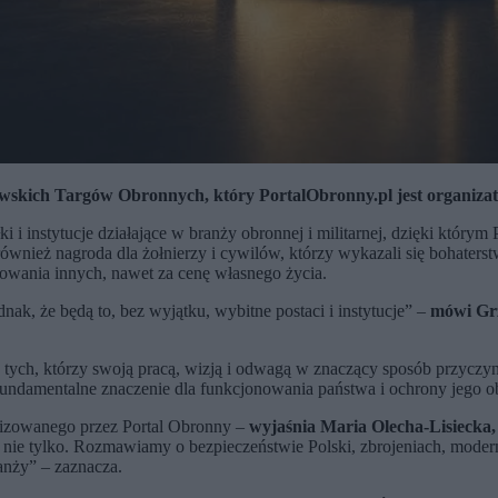
awskich Targów Obronnych, który PortalObronny.pl jest organiza
i instytucje działające w branży obronnej i militarnej, dzięki którym
ównież nagroda dla żołnierzy i cywilów, którzy wykazali się bohaterst
owania innych, nawet za cenę własnego życia.
ak, że będą to, bez wyjątku, wybitne postaci i instytucje” –
mówi Grz
ych, którzy swoją pracą, wizją i odwagą w znaczący sposób przyczyn
ą fundamentalne znaczenie dla funkcjonowania państwa i ochrony jego 
izowanego przez Portal Obronny –
wyjaśnia Maria Olecha-Lisiecka
i i nie tylko. Rozmawiamy o bezpieczeństwie Polski, zbrojeniach, mode
anży” – zaznacza.